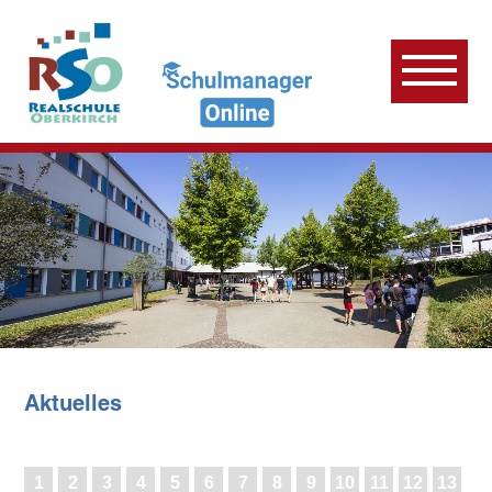
Aktuelles
1
2
3
4
5
6
7
8
9
10
11
12
13