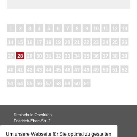
1
2
3
4
5
6
7
8
9
10
11
12
13
14
15
16
17
18
19
20
21
22
23
24
25
26
27
28
29
30
31
32
33
34
35
36
37
38
39
40
41
42
43
44
45
46
47
48
49
50
51
52
53
54
55
56
57
58
59
60
61
Realschule Oberkirch
Friedrich-Ebert-Str. 2
77704 Oberkirch
Um unsere Webseite für Sie optimal zu gestalten