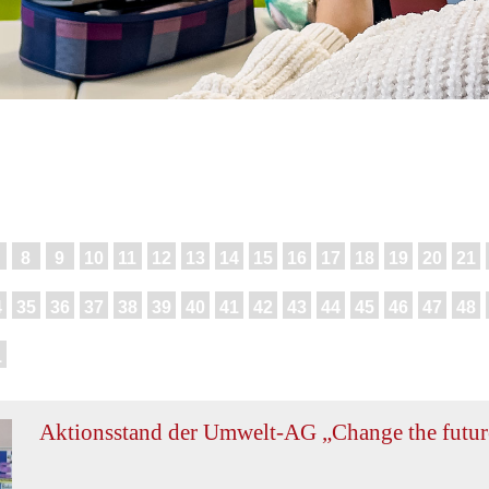
8
9
10
11
12
13
14
15
16
17
18
19
20
21
4
35
36
37
38
39
40
41
42
43
44
45
46
47
48
1
Aktionsstand der Umwelt-AG „Change the futu