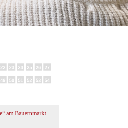
22
23
24
25
26
27
49
50
51
52
53
54
re“ am Bauernmarkt