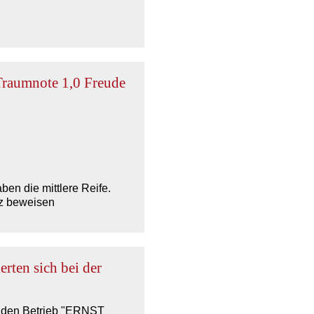
 Traumnote 1,0 Freude
en die mittlere Reife.
nz beweisen
rten sich bei der
enden Betrieb "ERNST