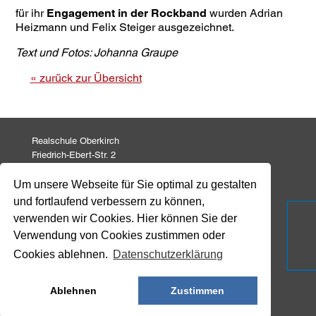
für ihr
Engagement in der Rockband
wurden Adrian
Heizmann und Felix Steiger ausgezeichnet.
Text und Fotos: Johanna Graupe
« zurück zur Übersicht
Realschule Oberkirch
Friedrich-Ebert-Str. 2
77704 Oberkirch
Um unsere Webseite für Sie optimal zu gestalten
und fortlaufend verbessern zu können,
Tel: 07802 82 771
Fax: 07802 82 799
verwenden wir Cookies. Hier können Sie der
info@realschule-oberkirch.de
Verwendung von Cookies zustimmen oder
Cookies ablehnen.
Datenschutzerklärung
Impressum
Datenschutz
Ablehnen
Zustimmen