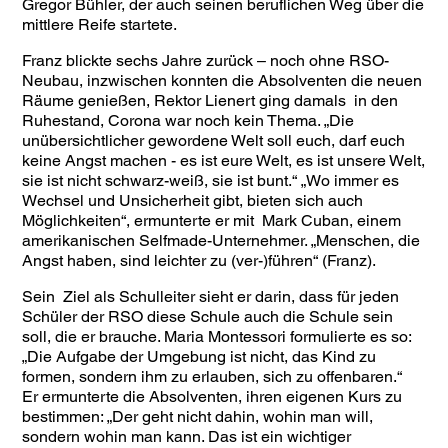
Gregor Bühler, der auch seinen beruflichen Weg über die
mittlere Reife startete.
Franz blickte sechs Jahre zurück – noch ohne RSO-
Neubau, inzwischen konnten die Absolventen die neuen
Räume genießen, Rektor Lienert ging damals in den
Ruhestand, Corona war noch kein Thema. „Die
unübersichtlicher gewordene Welt soll euch, darf euch
keine Angst machen - es ist eure Welt, es ist unsere Welt,
sie ist nicht schwarz-weiß, sie ist bunt.“ „Wo immer es
Wechsel und Unsicherheit gibt, bieten sich auch
Möglichkeiten“, ermunterte er mit Mark Cuban, einem
amerikanischen Selfmade-Unternehmer. „Menschen, die
Angst haben, sind leichter zu (ver-)führen“ (Franz).
Sein Ziel als Schulleiter sieht er darin, dass für jeden
Schüler der RSO diese Schule auch die Schule sein
soll, die er brauche. Maria Montessori formulierte es so:
„Die Aufgabe der Umgebung ist nicht, das Kind zu
formen, sondern ihm zu erlauben, sich zu offenbaren.“
Er ermunterte die Absolventen, ihren eigenen Kurs zu
bestimmen: „Der geht nicht dahin, wohin man will,
sondern wohin man kann. Das ist ein wichtiger