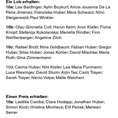
Ein Lob erhalten:
10a:
Lea Baidinger; Aylin Bozkurt; Alicia Jouanna De La
Pena Jimenez; Franziska Huber; Mara Schwarz; Nino
Steigerwald; Paul Winkler
10b:
Olau Gironella Coll; Harun Kelm; Aron Kiefer; Fiona
Knopf; Stefanija Kokolanska; Mariella Rindler; Finn
Weißenberger; Angelina Zilch
10c:
Rafael Broß; Nina Goldbaum; Fabian Huber; Gregor
Huber; Silas Huber; Jonas Kohler; David Mischke; Marie
Roth; Gina Zimmermann
10d: Carina Huber; Nils Kiefer; Lea Maria Purrmann;
Luca Riexinger; David Sturm; Arjin Tas; Carlo Trayer;
Sarah Trayer; Nevio Volpe; Malte Weichert
Einen Preis erhielten:
10a:
Laetitia Csorba; Clara Hodapp; Jonathan Huber;
Simon Koch; Hristina Mircheva; Elif Parlak; Marleen
Serrer