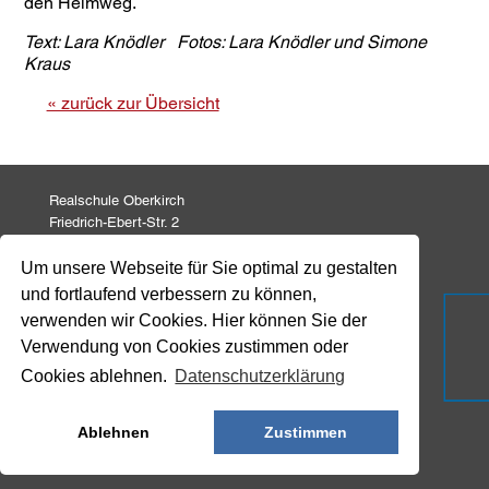
den Heimweg.
Text: Lara Knödler Fotos: Lara Knödler und Simone
Kraus
« zurück zur Übersicht
Realschule Oberkirch
Friedrich-Ebert-Str. 2
77704 Oberkirch
Um unsere Webseite für Sie optimal zu gestalten
und fortlaufend verbessern zu können,
Tel: 07802 82 771
Fax: 07802 82 799
verwenden wir Cookies. Hier können Sie der
info@realschule-oberkirch.de
Verwendung von Cookies zustimmen oder
Cookies ablehnen.
Datenschutzerklärung
Impressum
Datenschutz
Ablehnen
Zustimmen