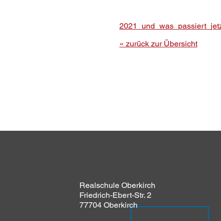
2021_und_was_passiert_jetz
« zurück zur Übersicht
Realschule Oberkirch
Friedrich-Ebert-Str. 2
77704 Oberkirch