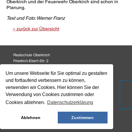
Oberkirch und der Feuerwehr Oberkirch sind schon in
Planung.
Text und Foto: Werner Franz
« zurück zur Übersicht
Realschule Oberkirch
Friedrich-Ebert-Str. 2
77704 Oberkirch
Um unsere Webseite für Sie optimal zu gestalten
und fortlaufend verbessern zu können,
Tel: 07802 82 771
Fax: 07802 82 799
verwenden wir Cookies. Hier können Sie der
info@realschule-oberkirch.de
Verwendung von Cookies zustimmen oder
Cookies ablehnen.
Datenschutzerklärung
Impressum
Datenschutz
Ablehnen
Zustimmen