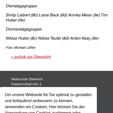
Dienstagsgruppe:
Sindy Liebert (8b) Liane Beck (8d) Annika Meier (9e) Tim
Huber (9e)
Donnerstagsgruppe:
Niklas Huber (8c) Niklas Teufel (8d) Anton Kesy (9e)
Foto: Michael Löffler
« zurück zur Übersicht
Realschule Oberkirch
Friedrich-Ebert-Str. 2
77704 Oberkirch
Um unsere Webseite für Sie optimal zu gestalten
und fortlaufend verbessern zu können,
Tel: 07802 82 771
Fax: 07802 82 799
verwenden wir Cookies. Hier können Sie der
info@realschule-oberkirch.de
Verwendung von Cookies zustimmen oder