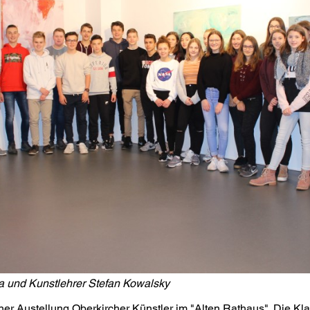
ta und Kunstlehrer Stefan Kowalsky
l einer Austellung Oberkircher Künstler im "Alten Rathaus". Die K