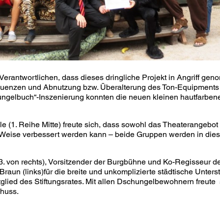
Verantwortlichen, dass dieses dringliche Projekt in Angriff g
quenzen und Abnutzung bzw. Überalterung des Ton-Equipments
ungelbuch“-Inszenierung konnten die neuen kleinen hautfarben
le (1. Reihe Mitte) freute sich, dass sowohl das Theaterangebo
 Weise verbessert werden kann – beide Gruppen werden in di
, 3. von rechts), Vorsitzender der Burgbühne und Ko-Regisseur 
aun (links)für die breite und unkomplizierte städtische Unterst
tglied des Stiftungsrates. Mit allen Dschungelbewohnern freute
chuss.