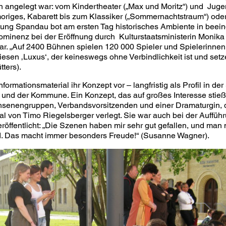
n angelegt war: vom Kindertheater („Max und Moritz“) und Juge
riges, Kabarett bis zum Klassiker („Sommernachtstraum“) oder 
stung Spandau bot am ersten Tag historisches Ambiente in be
rominenz bei der Eröffnung durch Kulturstaatsministerin Monika 
ar. „Auf 2400 Bühnen spielen 120 000 Spieler und Spielerinnen,
diesen ‚Luxus‘, der keineswegs ohne Verbindlichkeit ist und set
tters).
formationsmaterial ihr Konzept vor – langfristig als Profil in de
 und der Kommune. Ein Konzept, das auf großes Interesse stieß
senengruppen, Verbandsvorsitzenden und einer Dramaturgin, 
al von Timo Riegelsberger verlegt. Sie war auch bei der Aufführ
eröffentlicht: „Die Szenen haben mir sehr gut gefallen, und man 
nd. Das macht immer besonders Freude!“ (Susanne Wagner).