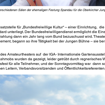
verschiedenen Sälen der ehemaligen Festung Spandau für die Oberkircher Jun
atzstelle für „Bundesfreiwillige Kultur“ – einer Einrichtung, di
ard unterliegt. Der Bundesfreiwilligendienst ermöglicht die Ein
zahlung dann ein Jahr lang vom Bund bezuschusst wird. Theate
ment, begann so ihre Tätigkeit bei der Jungen Bühne – sie beri
s Amateurtheaters auf der IGA- Internationale Gartenausstellu
ashmobs wurden da gezeigt, leider getrübt durch regnerisches 
fest für alle Teilnehmer, und der Sonntagvormittag war dann s
chen Leitern, Verbandsvorsitzenden und Öffentlichkeitsreferenten