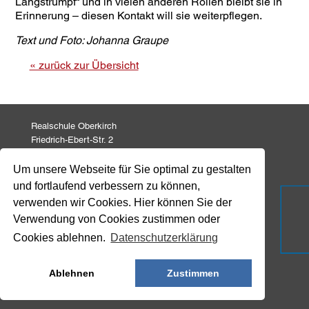
Langstrumpf“ und in vielen anderen Rollen bleibt sie in
Erinnerung – diesen Kontakt will sie weiterpflegen.
Text und Foto: Johanna Graupe
« zurück zur Übersicht
Realschule Oberkirch
Friedrich-Ebert-Str. 2
77704 Oberkirch
Um unsere Webseite für Sie optimal zu gestalten
und fortlaufend verbessern zu können,
Tel: 07802 82 771
Fax: 07802 82 799
verwenden wir Cookies. Hier können Sie der
info@realschule-oberkirch.de
Verwendung von Cookies zustimmen oder
Cookies ablehnen.
Datenschutzerklärung
Impressum
Datenschutz
Ablehnen
Zustimmen