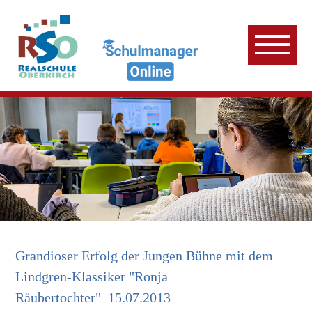
Grandioser Erfolg der Jungen Bühne mit dem
Lindgren-Klassiker "Ronja
Räubertochter"
15.07.2013