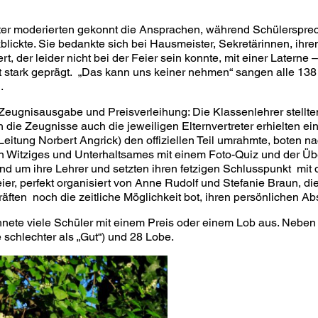
tter moderierten gekonnt die Ansprachen, während Schülersprec
blickte. Sie bedankte sich bei Hausmeister, Sekretärinnen, ihre
t, der leider nicht bei der Feier sein konnte, mit einer Laterne 
 stark geprägt. „Das kann uns keiner nehmen“ sangen alle 138 
.
Zeugnisausgabe und Preisverleihung: Die Klassenlehrer stellten
h die Zeugnisse auch die jeweiligen Elternvertreter erhielten 
itung Norbert Angrick) den offiziellen Teil umrahmte, boten n
n Witziges und Unterhaltsames mit einem Foto-Quiz und der Üb
d um ihre Lehrer und setzten ihren fetzigen Schlusspunkt mit 
ier, perfekt organisiert von Anne Rudolf und Stefanie Braun, d
äften noch die zeitliche Möglichkeit bot, ihren persönlichen Ab
hnete viele Schüler mit einem Preis oder einem Lob aus. Nebe
 schlechter als „Gut“) und 28 Lobe.