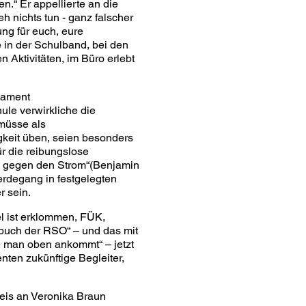
n.“ Er appellierte an die
 nichts tun - ganz falscher
ng für euch, eure
e in der Schulband, bei den
 Aktivitäten, im Büro erlebt
dament
ule verwirkliche die
 müsse als
gkeit üben, seien besonders
r die reibungslose
n gegen den Strom“(Benjamin
Werdegang in festgelegten
r sein.
el ist erklommen, FÜK,
lbuch der RSO“ – und das mit
e man oben ankommt“ – jetzt
nten zukünftige Begleiter,
reis an Veronika Braun