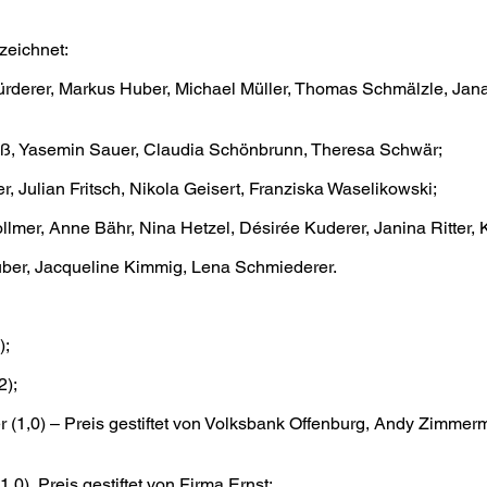
zeichnet:
Fürderer, Markus Huber, Michael Müller, Thomas Schmälzle, Jan
eiß, Yasemin Sauer, Claudia Schönbrunn, Theresa Schwär;
, Julian Fritsch, Nikola Geisert, Franziska Waselikowski;
llmer, Anne Bähr, Nina Hetzel, Désirée Kuderer, Janina Ritter, 
Huber, Jacqueline Kimmig, Lena Schmiederer.
);
2);
 (1,0) – Preis gestiftet von Volksbank Offenburg, Andy Zimmerma
0), Preis gestiftet von Firma Ernst;