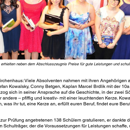
 erhielten neben dem Abschlusszeugnis Preise für gute Leistungen und schu
Kirchenhaus: Viele Absolventen nahmen mit ihren Angehörige
tefan Kowalsky, Conny Betgen, Kaplan Marcel Brdlik mit der 10a
zog sich in seiner Ansprache auf die Geschichte, in der zwei Söh
r andere – pfiffig und kreativ- mit einer leuchtenden Kerze. Kowa
was ihr tut, eine Kerze an, erfüllt euren Beruf, findet eure Beru
zur Prüfung angetretenen 138 Schülern gratulieren, er dankte de
 Schulträger, der die Voraussetzungen für Leistungen schaffe, u