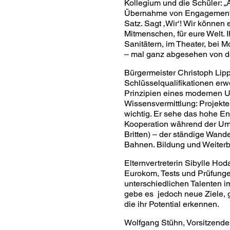
Kollegium und die Schüler: „
Übernahme von Engagement, fo
Satz. Sagt ‚Wir‘! Wir können
Mitmenschen, für eure Welt. 
Sanitätern, im Theater, bei M
– mal ganz abgesehen von de
Bürgermeister Christoph Lip
Schlüsselqualifikationen erw
Prinzipien eines modernen U
Wissensvermittlung: Projekte
wichtig. Er sehe das hohe E
Kooperation während der Um
Britten) – der ständige Wande
Bahnen. Bildung und Weiterbi
Elternvertreterin Sibylle Ho
Eurokom, Tests und Prüfunge
unterschiedlichen Talenten 
gebe es jedoch neue Ziele, g
die ihr Potential erkennen.
Wolfgang Stühn, Vorsitzender