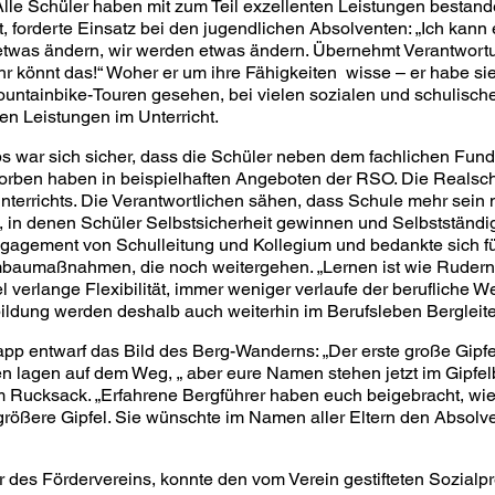
Alle Schüler haben mit zum Teil exzellenten Leistungen bestande
rderte Einsatz bei den jugendlichen Absolventen: „Ich kann eh
 etwas ändern, wir werden etwas ändern. Übernehmt Verantwortu
Ihr könnt das!“ Woher er um ihre Fähigkeiten wisse – er habe si
ountainbike-Touren gesehen, bei vielen sozialen und schulischen
n Leistungen im Unterricht.
ps war sich sicher, dass die Schüler neben dem fachlichen Fun
orben haben in beispielhaften Angeboten der RSO. Die Realsch
nterrichts. Die Verantwortlichen sähen, dass Schule mehr sein
, in denen Schüler Selbstsicherheit gewinnen und Selbstständi
ngagement von Schulleitung und Kollegium und bedankte sich fü
baumaßnahmen, die noch weitergehen. „Lernen ist wie Ruder
l verlange Flexibilität, immer weniger verlaufe der berufliche 
ldung werden deshalb auch weiterhin im Berufsleben Bergleite
dapp entwarf das Bild des Berg-Wanderns: „Der erste große Gipf
n lagen auf dem Weg, „ aber eure Namen stehen jetzt im Gipfe
im Rucksack. „Erfahrene Bergführer haben euch beigebracht, wi
rößere Gipfel. Sie wünschte im Namen aller Eltern den Absolve
 des Fördervereins, konnte den vom Verein gestifteten Sozialp