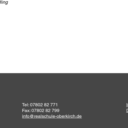
ling
Tel: 07802 82 771
Fax: 07802 82 799
info@realschule-oberkirch.de