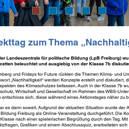
ojekttag zum Thema „Nachhalt
der Landeszentrale für politische Bildung (LpB Freiburg) 
cetten beleuchtet und ausgiebig von der Klasse 7b diskutier
unberg und Fridays for Future rückten die Themen Klima- und U
wort „Nachhaltigkeit“ werden Konzepte erstellt und diskutiert, 
Aspekten des Klimaschutzes befassen. Auch in der Klasse 7b
chutz, Wirtschaft und Gesellschaft im Rahmen des WBS-Unterri
n entschloss sich, diese während eines Aktionstages näher zu 
 es dann soweit. Aufgrund der aktuellen Situation wurde der A
e Bildung Freiburg als Online-Veranstaltung durchgeführt. Die K
 Klasse nach einer spielerischen Begrüßung durch den Tag. Mit 
hätzfragen, Grafiken und einem Abschlussquiz, erarbeiteten sic