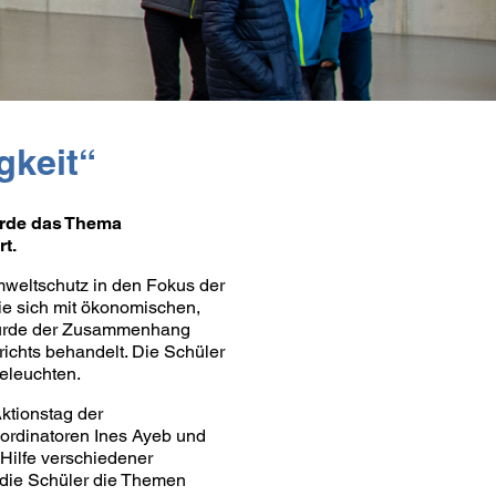
igkeit“
wurde das Thema
t.
mweltschutz in den Fokus der
die sich mit ökonomischen,
 wurde der Zusammenhang
chts behandelt. Die Schüler
beleuchten.
ktionstag der
oordinatoren Ines Ayeb und
Hilfe verschiedener
h die Schüler die Themen