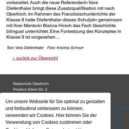
vorbereitet. Auch die neue Referendarin Vera
Diefenthaler bringt diese Zusatzqualifikation mit nach
Oberkirch. Im Rahmen des Französischunterrichts der
Klasse 8 hatte Diefenthaler dieses Schuljahr gemeinsam
mit ihrer Mentorin Bianca Hirsch das Fach Geschichte
bilingual unterrichtet. Eine Fortsetzung des Konzeptes in
Klasse 9 ist vorgesehen…
Text: Vera Diefenthaler Foto: Kristina Schnurr
« zurück zur Übersicht
Realschule Oberkirch
Friedrich-Ebert-Str. 2
77704 Oberkirch
Um unsere Webseite für Sie optimal zu gestalten
und fortlaufend verbessern zu können,
Tel: 07802 82 771
Fax: 07802 82 799
verwenden wir Cookies. Hier können Sie der
info@realschule-oberkirch.de
Verwendung von Cookies zustimmen oder