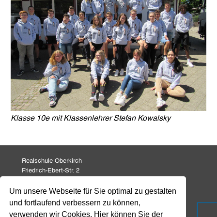
Klasse 10e mit Klassenlehrer Stefan Kowalsky
Realschule Oberkirch
Friedrich-Ebert-Str. 2
77704 Oberkirch
Um unsere Webseite für Sie optimal zu gestalten
und fortlaufend verbessern zu können,
Tel: 07802 82 771
Fax: 07802 82 799
verwenden wir Cookies. Hier können Sie der