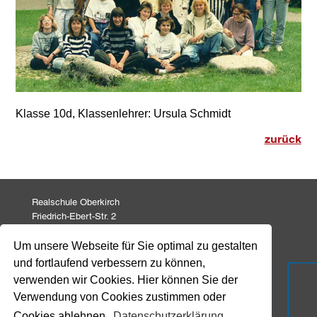
,
Klasse 10d
Klassenlehrer: Ursula Schmidt
zurück
Realschule Oberkirch
Friedrich-Ebert-Str. 2
77704 Oberkirch
Um unsere Webseite für Sie optimal zu gestalten
und fortlaufend verbessern zu können,
Tel: 07802 82 771
Fax: 07802 82 799
verwenden wir Cookies. Hier können Sie der
info@realschule-oberkirch.de
Verwendung von Cookies zustimmen oder
Cookies ablehnen.
Datenschutzerklärung